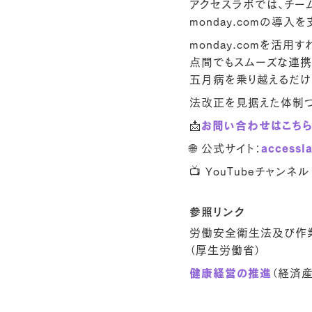
アクセスラボでは、チー
monday.com
の導入を
monday.comを
点間でもスムーズな連携
五月病を乗り越えるだけ
法改正を見据えた体制づ
📩
お問い合わせはこち
🌐 公式サイト：
accessla
📺 YouTubeチャンネル
参照リンク
労働安全衛生法及び作業
（厚生労働省）
健康経営の推進
（経済